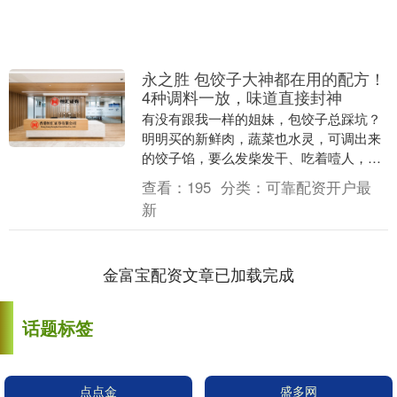
永之胜 包饺子大神都在用的配方！
4种调料一放，味道直接封神
有没有跟我一样的姐妹，包饺子总踩坑？
明明买的新鲜肉，蔬菜也水灵，可调出来
的饺子馅，要么发柴发干、吃着噎人，要
么腥味重、寡淡不香，跟饭店里的差远
查看：
195
分类：
可靠配资开户最
了！ 其实真不是手....
新
金富宝配资文章已加载完成
话题标签
点点金
盛多网