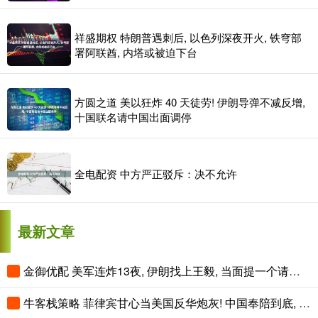
祥盛期权 特朗普遇刺后, 以色列深夜开火, 铁穹部
署阿联酋, 内塔或被迫下台
方圆之道 美以狂炸 40 天徒劳! 伊朗导弹不减反增,
十国联名请中国出面调停
全电配资 中方严正驳斥：决不允许
最新文章
金御优配 美军连炸13夜, 伊朗找上王毅, 当面提一个请求, 特朗普为中俄说话
牛客栈策略 菲律宾甘心当美国反华炮灰! 中国奉陪到底, 看谁先扛不住!