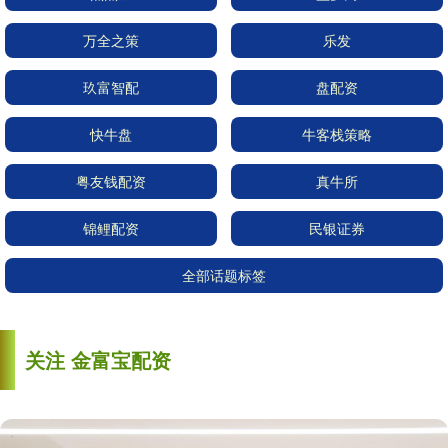
万全之策
乐发
玖富智配
盘配资
快牛盘
牛客栈策略
粤友钱配资
真牛所
锦鲤配资
民银证券
全部话题标签
关注 金富宝配资