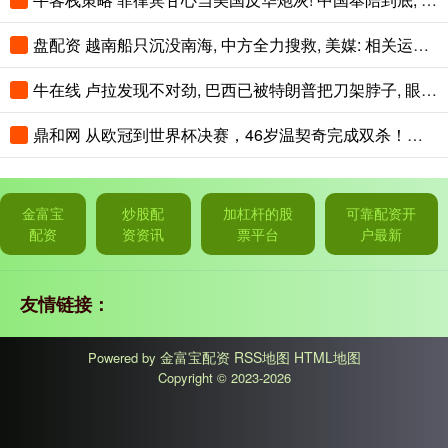
盘配资 越南船只沉没南海, 中方全力搜救, 美媒: 相关运输船运送填岛人员
牛在线 卢拉发现不对劲, 巴西已被特朗普把刀架脖子, 眼下只有中国能救命
鼎和网 从欧冠到世界杯决赛，46岁温契奇完成双杀！执法阿根廷0胜1负，唯一败绩竟是输沙特
金富宝
炒股配
加杠杆的股
可靠配资开
配资
资资讯
票平台
户最新
友情链接：
金富宝配资
RSS地图
HTML地图
Powered by
Copyright
© 2023-2026