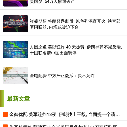
美国梦, 54万人惨遭破产
祥盛期权 特朗普遇刺后, 以色列深夜开火, 铁穹部
署阿联酋, 内塔或被迫下台
方圆之道 美以狂炸 40 天徒劳! 伊朗导弹不减反增,
十国联名请中国出面调停
全电配资 中方严正驳斥：决不允许
最新文章
金御优配 美军连炸13夜, 伊朗找上王毅, 当面提一个请求, 特朗普为中俄说话
牛客栈策略 菲律宾甘心当美国反华炮灰! 中国奉陪到底, 看谁先扛不住!