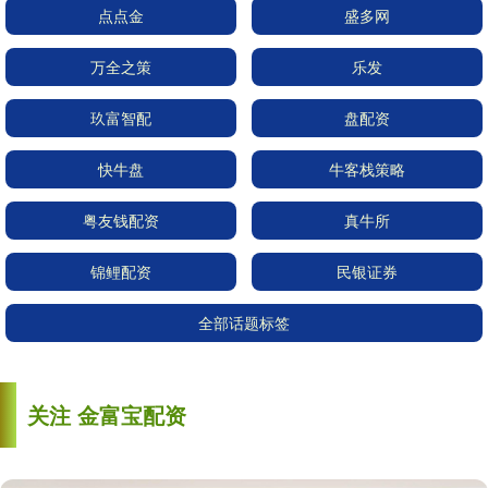
点点金
盛多网
万全之策
乐发
玖富智配
盘配资
快牛盘
牛客栈策略
粤友钱配资
真牛所
锦鲤配资
民银证券
全部话题标签
关注 金富宝配资