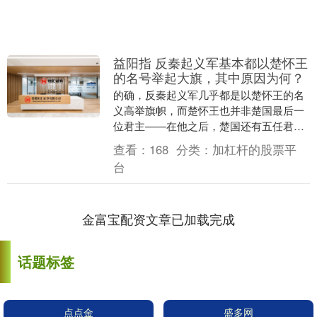
益阳指 反秦起义军基本都以楚怀王
的名号举起大旗，其中原因为何？
的确，反秦起义军几乎都是以楚怀王的名
义高举旗帜，而楚怀王也并非楚国最后一
位君主——在他之后，楚国还有五任君
主。项羽扶立的那个傀儡熊心，确实是楚
查看：
168
分类：
加杠杆的股票平
怀王熊槐的后代，但....
台
金富宝配资文章已加载完成
话题标签
点点金
盛多网