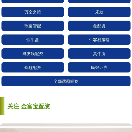
万全之策
乐发
玖富智配
盘配资
快牛盘
牛客栈策略
粤友钱配资
真牛所
锦鲤配资
民银证券
全部话题标签
关注 金富宝配资