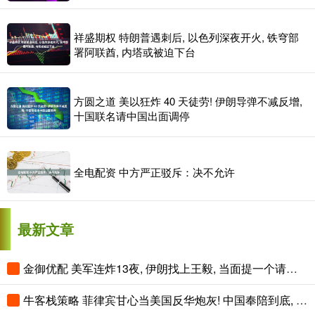
祥盛期权 特朗普遇刺后, 以色列深夜开火, 铁穹部
署阿联酋, 内塔或被迫下台
方圆之道 美以狂炸 40 天徒劳! 伊朗导弹不减反增,
十国联名请中国出面调停
全电配资 中方严正驳斥：决不允许
最新文章
金御优配 美军连炸13夜, 伊朗找上王毅, 当面提一个请求, 特朗普为中俄说话
牛客栈策略 菲律宾甘心当美国反华炮灰! 中国奉陪到底, 看谁先扛不住!