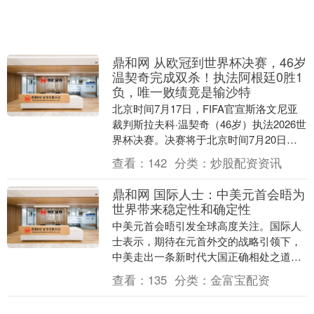
鼎和网 从欧冠到世界杯决赛，46岁
温契奇完成双杀！执法阿根廷0胜1
负，唯一败绩竟是输沙特
北京时间7月17日，FIFA官宣斯洛文尼亚
裁判斯拉夫科·温契奇（46岁）执法2026世
界杯决赛。决赛将于北京时间7月20日凌
晨3点在纽约大都会人寿体育场打响，
查看：
142
分类：
炒股配资资讯
对....
鼎和网 国际人士：中美元首会晤为
世界带来稳定性和确定性
中美元首会晤引发全球高度关注。国际人
士表示，期待在元首外交的战略引领下，
中美走出一条新时代大国正确相处之道，
在共同开创两国关系美好未来的同时，也
查看：
135
分类：
金富宝配资
为变乱交织的世界....