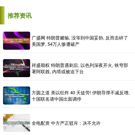
推荐资讯
广盛网 特朗普赌输, 没等到中国妥协, 反而击碎了
美国梦, 54万人惨遭破产
祥盛期权 特朗普遇刺后, 以色列深夜开火, 铁穹部
署阿联酋, 内塔或被迫下台
方圆之道 美以狂炸 40 天徒劳! 伊朗导弹不减反增,
十国联名请中国出面调停
全电配资 中方严正驳斥：决不允许