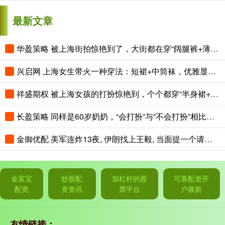
最新文章
华盈策略 被上海街拍惊艳到了，大街都在穿“阔腿裤+薄底鞋”，时髦又洋气
兴启网 上海女生带火一种穿法：短裙+中筒袜，优雅显瘦，美得犯规
祥盛期权 被上海女孩的打扮惊艳到，个个都穿“半身裙+薄底鞋”，时髦好看
长盈策略 同样是60岁奶奶，“会打扮”与“不会打扮”相比，差距能有多大？
金御优配 美军连炸13夜, 伊朗找上王毅, 当面提一个请求, 特朗普为中俄说话
金富宝
炒股配
加杠杆的股
可靠配资开
配资
资资讯
票平台
户最新
友情链接：