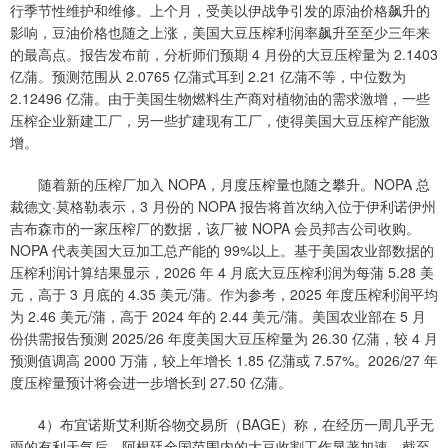
行季节性维护和维修。上个月，受美以伊战争引发的原油价格飙升的
影响，豆油价格也随之上涨，美国大豆压榨利润率飙升至至少三年来
的最高点。报告发布前，分析师们预期 4 月份的大豆压榨量为 2.1403
亿蒲。预测范围从 2.0765 亿蒲式耳到 2.21 亿蒲不等，中位数为
2.12496 亿蒲。由于美国生物燃料生产商对植物油的需求激增，一些
压榨企业新建工厂，另一些扩建现有工厂，使得美国大豆压榨产能激
增。
随着新的压榨厂加入 NOPA，月度压榨量也随之攀升。NOPA 总
裁德文·莫格勒表示，3 月份的 NOPA 报告将首次纳入位于伊利诺伊州
吉布森市的一家压榨厂的数据，该厂被 NOPA 会员邦吉公司收购。
NOPA 代表美国大豆加工总产能的 99%以上。基于美国农业部数据的
压榨利润计算结果显示，2026 年 4 月底大豆压榨利润为每蒲 5.28 美
元，高于 3 月底的 4.35 美元/蒲。作为参考，2025 年度压榨利润平均
为 2.46 美元/蒲，高于 2024 年的 2.44 美元/蒲。美国农业部在 5 月
份供需报告预测 2025/26 年度美国大豆压榨量为 26.30 亿蒲，较 4 月
预测值调高 2000 万蒲，较上年增长 1.85 亿蒲或 7.57%。2026/27 年
度压榨量预计将会进一步增长到 27.50 亿蒲。
4）布宜诺斯艾利斯谷物交易所（BAGE）称，在经历一周几乎无
雨的有利天气后，阿根廷全国范围内的大豆收割工作显著加速。截至