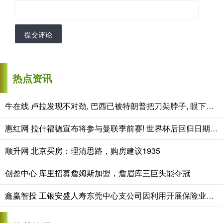
提交评论
热点资讯
牛在线 卢拉发现不对劲, 巴西已被特朗普把刀架脖子, 眼下只有中国能救命
惠红网 拉什福德宣布将参与曼联季前赛! 世界杯后回归日期已定, 恐拖至压哨转会
顺升网 北京买房：理清思路，购房建议1935
创盈中心 库里招募詹姆斯加盟，詹眉库三巨头能夺冠
鑫赢智投 工银安盛人寿东莞中心支公司因利用开展保险业务为其他机构牟取不正当利益被罚款11万