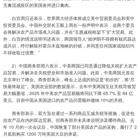
无禽流感疫区的美国各州进口禽肉。
白宫周日还表示，世界两大经济体将成立美中贸易委员会和美中
投资委员会。中国外交部长王毅上周在一份声明中表示，这两个委员
会将解决农产品市场准入问题，并在“互惠减税框架下”扩大贸易。此
外，白宫的情况说明书还表示，两国领导人“就伊朗不得拥有核武器达
成共识，呼吁解除对霍尔木兹海峡的封锁，并同意任何国家或组织均
不得收取过境费。”
2）中国商务部周六表示，中美两国已同意通过降低关税扩大农产
品贸易，并解决非关税壁垒和市场准入问题。此前，中美两国元首在
北京举行了峰会。商务部表示，峰会上达成的协议是“初步的”，将“尽
快最终敲定”。美国农业部的数据显示，去年中美两国互征关税导致贸
易大幅萎缩，2025 年中美农产品贸易额将同比下降 65.7% 至 84 亿
美元。目前中国从美国进口的农产品仍需额外缴纳 10%的关税。
商务部表示，双方旨在通过一系列商品互减关税等措施，促进包
括农产品在内的双边贸易。但商务部并未具体说明涉及哪些商品。去
年 10 月的一次会议后，中国恢复了部分美国农产品的采购，履行了 2
月底前购买 1200 万吨美国大豆的承诺。