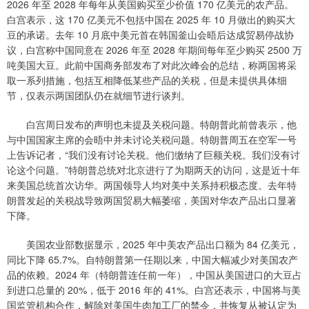
2026 年至 2028 年每年从美国购买至少价值 170 亿美元的农产品。
白宫表示，这 170 亿美元不包括中国在 2025 年 10 月做出的购买大
豆的承诺。去年 10 月底中美元首在韩国釜山会晤后达成贸易停战协
议，白宫称中国同意在 2026 年至 2028 年期间每年至少购买 2500 万
吨美国大豆。此前中国商务部发布了对此次峰会的总结，称两国将采
取一系列措施，包括互相降低某些产品的关税，但是未提供具体细
节，仅表示两国团队仍在就细节进行谈判。
白宫周日发布的声明也未提及关税问题。特朗普此前曾表示，他
与中国国家主席的会晤中并未讨论关税问题。特朗普周五在空军一号
上告诉记者，“我们没有讨论关税。他们缴纳了巨额关税。我们没有讨
论这个问题。”特朗普总统对北京进行了为期两天的访问，这是近十年
来美国总统首次访华。两国领导人均对美中关系持积极态度。去年特
朗普发起的关税战导致两国贸易大幅萎缩，美国对华农产品出口显著
下降。
美国农业部数据显示，2025 年中美农产品出口额为 84 亿美元，
同比下降 65.7%。自特朗普第一任期以来，中国大幅减少对美国农产
品的依赖。2024 年（特朗普连任前一年），中国从美国进口的大豆占
到进口总量的 20%，低于 2016 年的 41%。白宫还表示，中国将与美
国监管机构合作，解除对美国牛肉加工厂的禁令，并恢复从被认定为