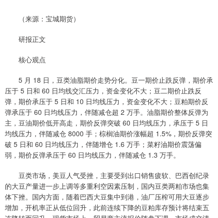
（来源：宝城期货）
研报正文
核心观点
5 月 18 日，豆类油脂期价走势分化。豆一期价止跌反弹，期价承
压于 5 日和 60 日均线交汇压力，资金变化不大；豆二期价止跌反
弹，期价承压于 5 日和 10 日均线压力，资金变化不大；豆粕期价反
弹承压于 60 日均线压力，伴随减仓超 2 万手。油脂期价整体反弹为
主，豆油期价低开高走，期价反弹突破 60 日均线压力，承压于 5 日
均线压力，伴随减仓 8000 手；棕榈油期价涨幅超 1.5%，期价反弹突
破 5 日和 60 日均线压力，伴随增仓 1.6 万手；菜籽油期价震荡偏
弱，期价反弹承压于 60 日均线压力，伴随减仓 1.3 万手。
豆类市场，美豆人气受挫，主要受到出口销售疲软、巴西创纪录
的大豆产量进一步上调等多重利空因素压制，国内豆类两粕市场也集
体下挫。国内方面，随着巴西大豆集中到港，油厂压榨可用大豆逐步
增加，开机率正从低位回升，此前连续下降的豆粕库存预计将结束五