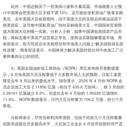
此外，中国还购买了一些美国小麦和大量高粱。市场观察人士预
计中国将会把美国大豆关税下调 10%，这可能促使私营油厂恢复采购
美豆。去年美国大豆收获期间，由于美国大豆的关税后价格远远高于
南美供应，这导致中国私营油厂转向采购南美大豆，中国国有贸易商
成为美国大豆的唯一买家。分析人士称，如果中国调低美国农产品关
税，将标志着中美农产品贸易正常化，使商业买家能够重返市场。商
务部表示，双方同意在非关税壁垒和市场准入问题上“解决或取得实质
性进展”。商务部还表示，中国将努力解决美国对部分州牛肉加工厂注
册和禽肉出口的担忧。
3）美国全国油籽加工商协会（NOPA）周五发布的月度数据显
示，4 月份美国大豆压榨量低于大多数市场人士的预期，日加工速度
降至去年 9 月以来的最低水平。报告显示，2026 年 4 月份 NOPA 会
员企业加工大豆 2.11856 亿蒲（相当于 635.6 万短吨），较 3 月份的
2.26161 亿蒲减少 6.3%，但是比去年 4 月份的 1.90226 亿蒲增长
11.4%。 NOPA 数据显示，日均大豆压榨量为 706.2 万蒲，创七个月
新低。
分析师表示，尽管压榨利润率强劲，但由于此前几个月压榨量屡
创新高或接近历史最高水平，大豆加工企业从 4 月份开始暂时停产进