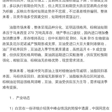
连降转而回升。现货市场上，贸易商主流报价随盘下调，市场成交清
淡，多以执行前期合同为主，但上周五豆粕期货大跌后贸易商点价较
为积极，反映出市场对短期走势并不悲观，不过基差维持偏弱。整体
来看，豆类市场多空因素交织，短期维持震荡运行。
油脂市场来看，整体呈现品种分化、近弱远强格局。棕榈油短期
承压于马来西亚 270 万吨高库存、增产季出口疲软，国内进口增加叠
加消费淡季，库存维持高位；但中长期印尼 B50、马来 B15 生物柴油
政策及厄尔尼诺减产预期形成支撑。豆油受进口大豆大量到港驱动，
油厂开机率回升，豆油进入季节性累库通道，虽然远月 6 - 9 成交放
量，但供应宽松格局明确。菜油因远期进口买船激增，供应宽松预期
强化，相较豆油、棕榈油无价格优势，现货需求清淡。
整体来看，地缘冲突与原油上涨对植物油传导减弱，油脂回归基
本面。马棕供应回归、政策端无新驱动下，油脂板块高位区间波动。
棕榈油近弱远强格局清晰，豆油、菜油受供应压力主导，需求端淡季
难有提振。
1． 产业动态
1）白宫在一份详细介绍美中峰会情况的简报中透露，中国同意在