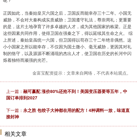
呢？
正因如此，当秦始皇灭六国之后，卫国反而能幸存三十二年。小国无
威胁，不会对大秦构成实质威胁；卫国遵守礼法，尊崇周礼；更重要
的是，这片土地孕育了许多卓越的人才，成为其他国家的栋梁。正是
这些因素共同作用，使得卫国在强秦之下，得以延续其生命之火。 综
上所述，秦始皇虽统一六国，但卫国得以苟存三十二年绝非偶然。这
小小国家之所以能幸存，不仅因为国土微小、毫无威胁，更因其对礼
制的恪守，以及源源不断涌现的杰出人才，使卫国在历史的长河中闪
烁着独特而顽强的光芒。
金富宝配资提示：文章来自网络，不代表本站观点。
上一篇：
融可赢配 涨价80%还抢不到！美国变压器要等五年，中
国订单排到2027
下一篇：
永之胜 包饺子大神都在用的配方！4种调料一放，味道直
接封神
相关文章