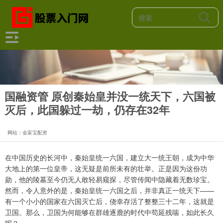
国融资管 原创秦始皇并没一统天下，六国被
灭后，此国躲过一劫，仍存在32年
网站：金富宝配资
在中国历史的长河中，秦始皇统一六国，建立大一统王朝，成为中华
大地上的第一位皇帝，这无疑是前所未有的壮举。正是因为这份功
勋，他的陵墓至今仍无人敢轻易窥探，尽管传闻中隐藏着无数珍宝。
然而，令人意外的是，秦始皇统一六国之后，并非真正一统天下——
有一个小小的国家在六国灭亡后，侥幸存活了整整三十二年，这就是
卫国。那么，卫国为何能够在群雄逐鹿的时代中苟延残喘，如此长久