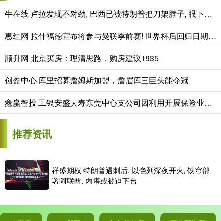
牛在线 卢拉发现不对劲, 巴西已被特朗普把刀架脖子, 眼下只有中国能救命
惠红网 拉什福德宣布将参与曼联季前赛! 世界杯后回归日期已定, 恐拖至压哨转会
顺升网 北京买房：理清思路，购房建议1935
创盈中心 库里招募詹姆斯加盟，詹眉库三巨头能夺冠
鑫赢智投 工银安盛人寿东莞中心支公司因利用开展保险业务为其他机构牟取不正当利益被罚款11万
推荐资讯
祥盛期权 特朗普遇刺后, 以色列深夜开火, 铁穹部
署阿联酋, 内塔或被迫下台