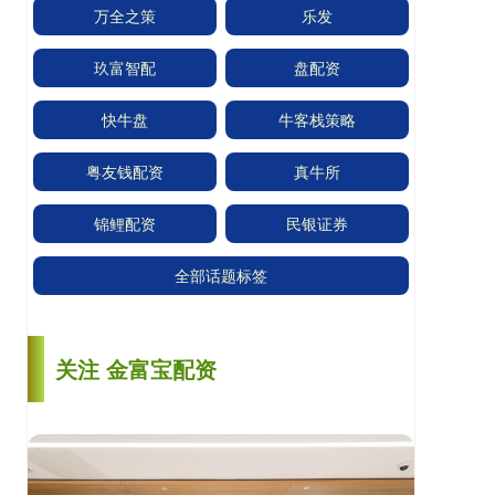
万全之策
乐发
玖富智配
盘配资
快牛盘
牛客栈策略
粤友钱配资
真牛所
锦鲤配资
民银证券
全部话题标签
关注 金富宝配资