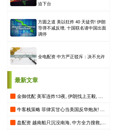
迫下台
方圆之道 美以狂炸 40 天徒劳! 伊朗
导弹不减反增, 十国联名请中国出面
调停
全电配资 中方严正驳斥：决不允许
最新文章
金御优配 美军连炸13夜, 伊朗找上王毅, 当面提一个请求, 特朗普为中俄说话
牛客栈策略 菲律宾甘心当美国反华炮灰! 中国奉陪到底, 看谁先扛不住!
盘配资 越南船只沉没南海, 中方全力搜救, 美媒: 相关运输船运送填岛人员