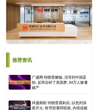
推荐资讯
广盛网 特朗普赌输, 没等到中国妥
协, 反而击碎了美国梦, 54万人惨遭
破产
祥盛期权 特朗普遇刺后, 以色列深
夜开火, 铁穹部署阿联酋, 内塔或被