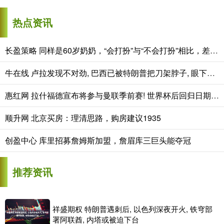
热点资讯
长盈策略 同样是60岁奶奶，“会打扮”与“不会打扮”相比，差距能有多大？
牛在线 卢拉发现不对劲, 巴西已被特朗普把刀架脖子, 眼下只有中国能救命
惠红网 拉什福德宣布将参与曼联季前赛! 世界杯后回归日期已定, 恐拖至压哨转会
顺升网 北京买房：理清思路，购房建议1935
创盈中心 库里招募詹姆斯加盟，詹眉库三巨头能夺冠
推荐资讯
祥盛期权 特朗普遇刺后, 以色列深夜开火, 铁穹部
署阿联酋, 内塔或被迫下台