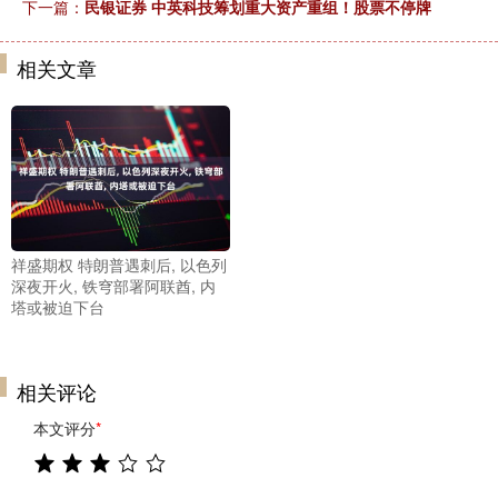
下一篇：
民银证券 中英科技筹划重大资产重组！股票不停牌
相关文章
祥盛期权 特朗普遇刺后, 以色列
深夜开火, 铁穹部署阿联酋, 内
塔或被迫下台
相关评论
本文评分
*