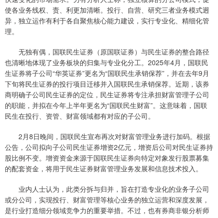
使各业务线权、责、利更加清晰。投行、自营、研究三者业务模式迥
异，独立运作有利于各自聚焦核心能力建设，实行专业化、精细化管
理。
无独有偶，国联民生证券（原国联证券）与民生证券的整合路径
也清晰地体现了业务板块的归集与专业化分工。2025年4月，国联民
生证券将子公司“华英证券”更名为“国联民生承销保荐”，并在去年9月
下旬将民生证券的投行项目迁移并入国联民生承销保荐。近期，该券
商明确子公司民生证券的定位，民生证券将专注承担财富管理子公司
的职能，并拟在今年上半年更名为“国联民生财富”。这意味着，国联
民生在投行、资管、财富领域都有对应的子公司。
2月8日晚间，国联民生宣布再次对财富管理业务进行加码。根据
公告，公司拟向子公司民生证券增资2亿元，增资后公司对民生证券持
股比例不变。增资资金来源于国联民生证券向特定对象发行股票募集
的配套资金，将用于民生证券财富管理业务发展和信息技术投入。
业内人士认为，此类分拆与归并，旨在打造专业化的业务子公司
或分公司，实现投行、财富管理等核心业务的独立运营和深度发展，
是行业打造细分领域竞争力的重要举措。不过，也有券商非银分析师