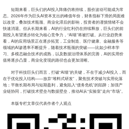
短期来看，巨头们的AI投入阵痛仍将持续，股价波动可能成为常
态。2026年作为巨头AI资本支出的峰值年份，财务指标下滑的局面难
以改变，叠加技术瓶颈、商业化滞后的影响，投资者的谨慎情绪不会
快速消退。但从长期来看，AI的行业红利仍在持续释放，巨头们的前
期投入有望逐步转化为核心竞争力，“AI墙”将被打破。从行业趋势来
看，AI的应用场景正在逐步拓宽，工业制造、医疗健康、金融服务等
领域的AI渗透率不断提升，随着技术瓶颈的突破——比如少样本学
习、多模态融合技术的成熟，以及数据治理体系的完善，AI的实用价
值将逐步凸显，商业化变现的路径也会更加清晰。
对于科技巨头们而言，打破“AI墙”的关键，不在于减少AI投入，而
在于优化投入结构——放弃“堆料式研发”，聚焦技术突破与实用化落
地；平衡长期布局与短期盈利，避免陷入“债务危机”的陷阱；加强产
业链协同，打破技术壁垒与数据壁垒，推动AI从“实验室”走向“市场”。
本版专栏文章仅代表作者个人观点