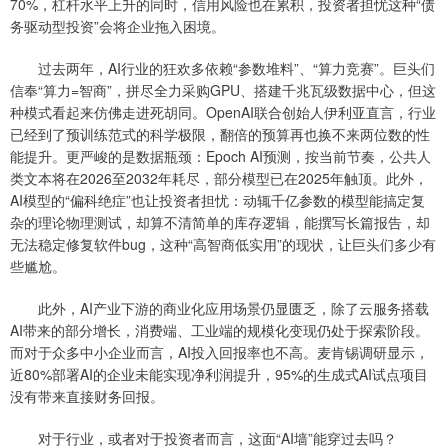
70%，杠杆水平上升的同时，信用风险也在累积，投资者担忧这种“债
务驱动型投资”会将企业拖入困境。
过去两年，AI行业的狂欢多依赖“参数堆料”、“算力竞赛”。巨头们
信奉“算力=智商”，拼尽全力采购GPU、搭建千兆瓦级数据中心，但这
种模式看起来仿佛走进死胡同。OpenAI联合创始人伊利亚直言，行业
已经到了预训练范式的科学极限，翻倍的预算再也换不来两位数的性
能提升。更严峻的是数据瓶颈：Epoch AI预测，按当前节奏，公共人
类文本将在2026至2032年耗尽，部分模型已在2025年触顶。此外，
AI模型的“偏科绝症”也让投资者担忧：动辄千亿参数的模型能搞定复
杂的理论物理测试，却算不清简单的库存逻辑，能撰写长篇报告，却
无法稳定修复软件bug，这种“高智商低实用”的现状，让巨头们多少有
些尴尬。
此外，AI产业下游的商业化应用场景仍显匮乏，除了云服务搭载
AI带来的部分增长，消费端、工业端的规模化变现仍处于探索阶段。
而对于众多中小企业而言，AI投入回报率也不高。麦肯锡调研显示，
近80%部署AI的企业未能实现净利润提升，95%的生成式AI试点项目
没有带来直接财务回报。
对于行业，或者对于投资者而言，这面“AI墙”能穿过去吗？