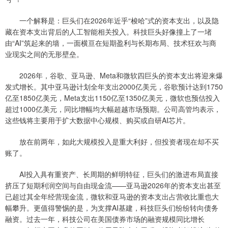
一个解释是：巨头们在2026年近乎“梭哈”式的资本支出，以及隐
藏在资本支出背后的人工智能相关投入。科技巨头好像撞上了一堵
由“AI”筑起来的墙，一面横亘在短期盈利与长期布局、技术狂欢与商
业现实之间的无形壁垒。
2026年，谷歌、亚马逊、Meta和微软四巨头的资本支出将迎来爆
发式增长。其中亚马逊计划全年支出2000亿美元，谷歌预计达到1750
亿至1850亿美元，Meta支出1150亿至1350亿美元，微软也预估投入
超过1000亿美元，同比增幅均大幅超越市场预期。公司高管均表示，
这些钱将主要用于扩大数据中心规模、购买或自研AI芯片。
放在前两年，如此大规模投入是重大利好，但投资者现在却不买
账了。
AI投入具有重资产、长周期的鲜明特征，巨头们的激进布局直接
挤压了短期利润空间与自由现金流——亚马逊2026年的资本支出甚至
已超过其全年经营现金流，微软和亚马逊的资本支出占营收比重也大
幅攀升。更值得警惕的是，为支撑AI基建，科技巨头们纷纷转向债务
融资。过去一年，科技公司在美国债券市场的融资规模同比增长