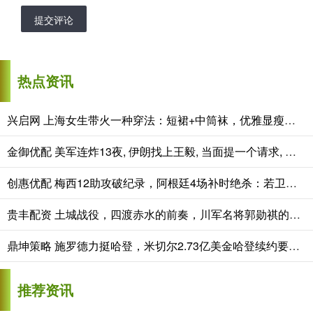
提交评论
热点资讯
兴启网 上海女生带火一种穿法：短裙+中筒袜，优雅显瘦，美得犯规
金御优配 美军连炸13夜, 伊朗找上王毅, 当面提一个请求, 特朗普为中俄说话
创惠优配 梅西12助攻破纪录，阿根廷4场补时绝杀：若卫冕西班牙，将成64年来最强王朝
贵丰配资 土城战役，四渡赤水的前奏，川军名将郭勋祺的封神之战
鼎坤策略 施罗德力挺哈登，米切尔2.73亿美金哈登续约要降薪
推荐资讯