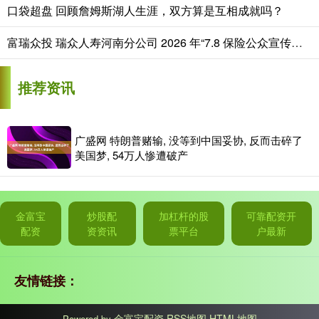
口袋超盘 回顾詹姆斯湖人生涯，双方算是互相成就吗？
富瑞众投 瑞众人寿河南分公司 2026 年“7.8 保险公众宣传日”活动正式启动
推荐资讯
广盛网 特朗普赌输, 没等到中国妥协, 反而击碎了
美国梦, 54万人惨遭破产
金富宝
炒股配
加杠杆的股
可靠配资开
配资
资资讯
票平台
户最新
友情链接：
金富宝配资
RSS地图
HTML地图
Powered by